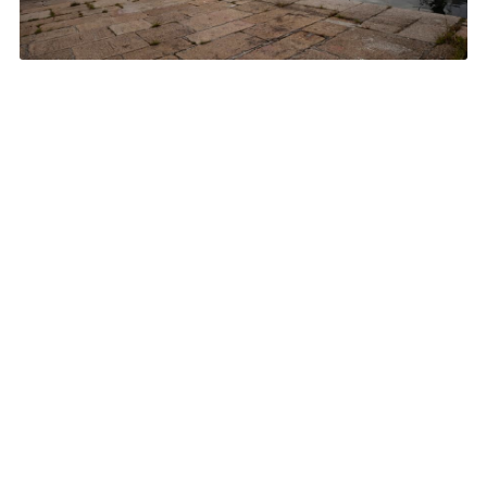
¡Tu futuro te espera!
Si quieres más información sobre cómo te podemos
ayudar con las
oposiciones del Ministerio de
Defensa
en Ferrol, ponte en contacto con
nosotros.
Contactar